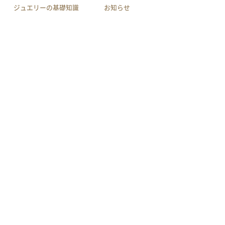
ジュエリーの基礎知識
お知らせ
会社案内
店舗へのアクセス
利用規約
買取規約
特定商取引による法律に
プライバシーポリシー
基づく表示
サイトマップ
youtube
作品集
メール相談
電話相談
LINE相談
© INOUE CO.,LTD.