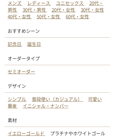
メンズ
レディース
ユニセックス
20代・
男性
30代・男性
20代・女性
30代・女性
40代・女性
50代・女性
60代・女性
おすすめシーン
記念日
誕生日
オーダータイプ
セミオーダー
デザイン
シンプル
普段使い（カジュアル）
可愛い
華奢
イニシャル・ナンバー
素材
イエローゴールド
プラチナやホワイトゴール