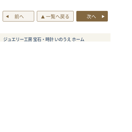
前へ
一覧へ戻る
次へ
▲
ジュエリー工房 宝石・時計 いのうえ ホーム
デザイン作品集
色石ペンダント/ネックレス
クラシックな装身具から生まれ変わる
エメラルドの雫型ペンダント
Menu
ご利用案内
作品集
メール相談
電話相談
LINE相談
オーダーメイドジュエリ
ジュエリーリフォーム
ー
ジュエリーリペア
ご利用案内
ジュエリーの基礎知識
お知らせ