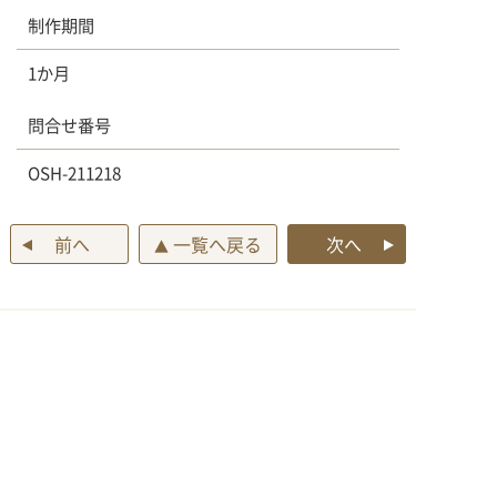
制作期間
1か月
問合せ番号
OSH-211218
前へ
一覧へ戻る
次へ
▲
ジュエリー工房 宝石・時計 いのうえ ホーム
デザイン作品集
ダイヤモンドリング
ペンダントからリングへのリフォーム
ダイヤモンド1ctアップ
Menu
作品集
メール相談
電話相談
LINE相談