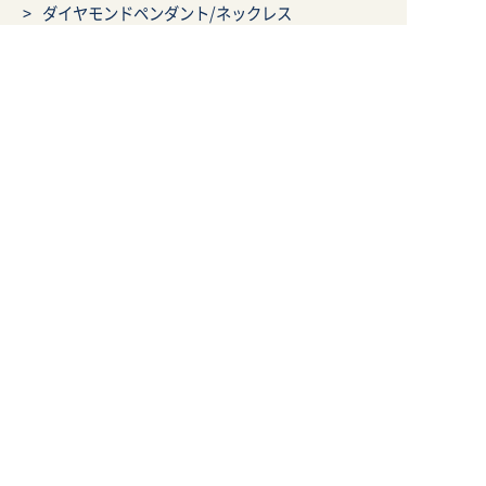
ダイヤモンドペンダント/ネックレス
ダイヤモンドリングをペンダントへ
思い出の婚約指輪をもっと身近に
Menu
ご利用案内
作品集
メール相談
電話相談
LINE相談
オーダーメイドジュエリ
ジュエリーリフォーム
ー
ジュエリーリペア
ご利用案内
ジュエリーの基礎知識
お知らせ
会社案内
店舗へのアクセス
利用規約
買取規約
特定商取引による法律に
プライバシーポリシー
基づく表示
サイトマップ
youtube