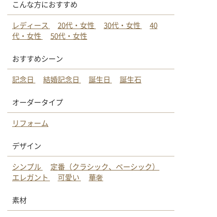
こんな方におすすめ
レディース
20代・女性
30代・女性
40
代・女性
50代・女性
おすすめシーン
記念日
結婚記念日
誕生日
誕生石
オーダータイプ
リフォーム
デザイン
シンプル
定番（クラシック、ベーシック）
エレガント
可愛い
華奢
素材