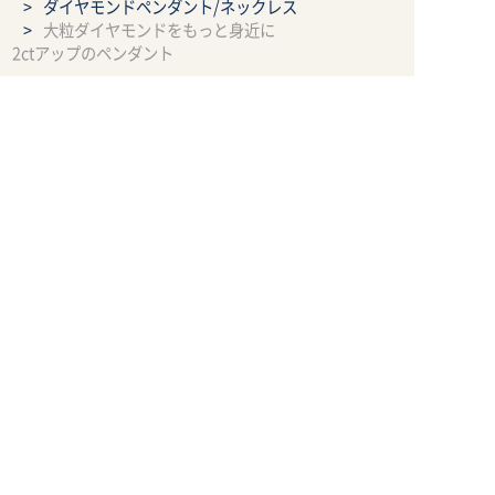
ダイヤモンドペンダント/ネックレス
大粒ダイヤモンドをもっと身近に
2ctアップのペンダント
Menu
ご利用案内
オーダーメイドジュエリ
ジュエリーリフォーム
ー
ジュエリーリペア
ご利用案内
作品集
メール相談
電話相談
LINE相談
ジュエリーの基礎知識
お知らせ
会社案内
店舗へのアクセス
利用規約
買取規約
特定商取引による法律に
プライバシーポリシー
基づく表示
サイトマップ
youtube