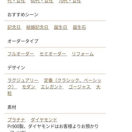
代・女性
60代・女性
70代・女性
おすすめシーン
記念日
結婚記念日
誕生日
誕生石
オーダータイプ
フルオーダー
セミオーダー
リフォーム
デザイン
ラグジュアリー
定番（クラシック、ベーシッ
ク）
モダン
エレガント
ゴージャス
大
粒
素材
プラチナ
ダイヤモンド
Pr900製、ダイヤモンドはお客様よりお預かり