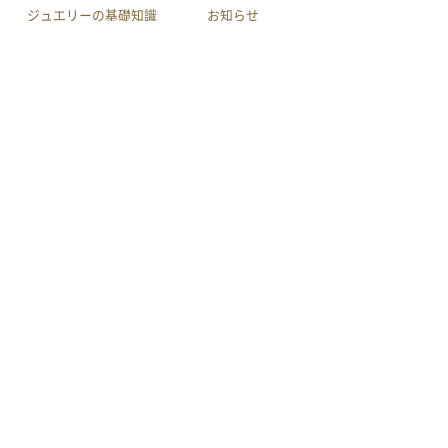
ジュエリーの基礎知識
お知らせ
会社案内
店舗へのアクセス
利用規約
買取規約
特定商取引による法律に
プライバシーポリシー
基づく表示
サイトマップ
youtube
作品集
メール相談
電話相談
LINE相談
© INOUE CO.,LTD.