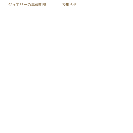
ジュエリーの基礎知識
お知らせ
会社案内
店舗へのアクセス
利用規約
買取規約
特定商取引による法律に
プライバシーポリシー
基づく表示
サイトマップ
youtube
作品集
メール相談
電話相談
LINE相談
© INOUE CO.,LTD.