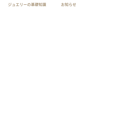
ジュエリーの基礎知識
お知らせ
会社案内
店舗へのアクセス
利用規約
買取規約
特定商取引による法律に
プライバシーポリシー
基づく表示
サイトマップ
youtube
作品集
メール相談
電話相談
LINE相談
© INOUE CO.,LTD.