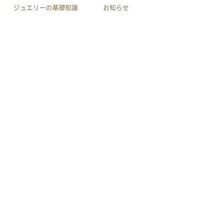
ジュエリーの基礎知識
お知らせ
会社案内
店舗へのアクセス
利用規約
買取規約
特定商取引による法律に
プライバシーポリシー
基づく表示
サイトマップ
youtube
作品集
メール相談
電話相談
LINE相談
© INOUE CO.,LTD.