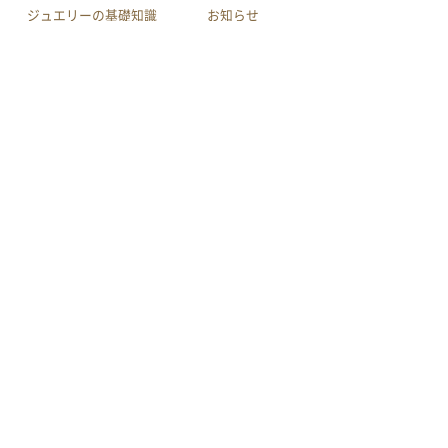
ジュエリーの基礎知識
お知らせ
会社案内
店舗へのアクセス
利用規約
買取規約
特定商取引による法律に
プライバシーポリシー
基づく表示
サイトマップ
youtube
作品集
メール相談
電話相談
LINE相談
© INOUE CO.,LTD.