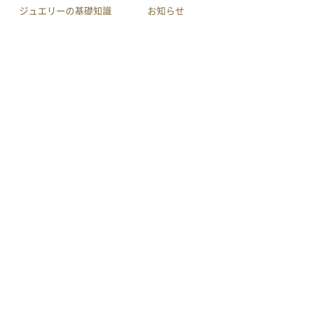
ジュエリーの基礎知識
お知らせ
会社案内
店舗へのアクセス
利用規約
買取規約
特定商取引による法律に
プライバシーポリシー
基づく表示
サイトマップ
youtube
作品集
メール相談
電話相談
LINE相談
© INOUE CO.,LTD.