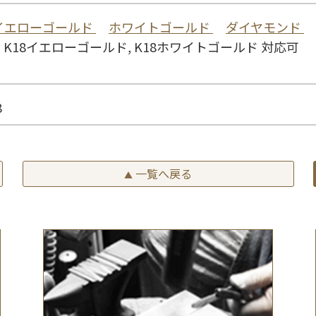
イエローゴールド
ホワイトゴールド
ダイヤモンド
, K18イエローゴールド, K18ホワイトゴールド 対応可
8
一覧へ戻る
▲