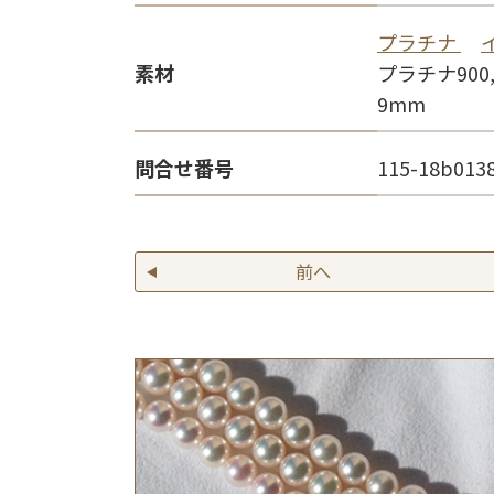
プラチナ
素材
プラチナ900
9mm
問合せ番号
115-18b013
前へ