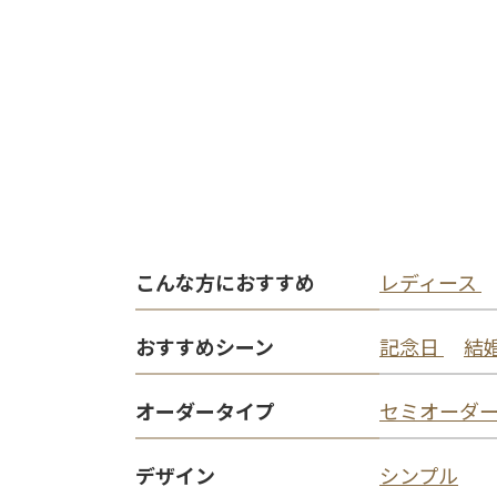
こんな方におすすめ
レディース
おすすめシーン
記念日
結
オーダータイプ
セミオーダ
デザイン
シンプル