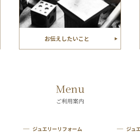
お伝えしたいこと
Menu
ご利用案内
ジュエリーリフォーム
ジュ