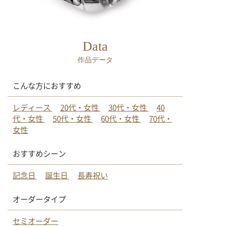
Data
作品データ
こんな方におすすめ
レディース
20代・女性
30代・女性
40
代・女性
50代・女性
60代・女性
70代・
女性
おすすめシーン
記念日
誕生日
長寿祝い
オーダータイプ
セミオーダー