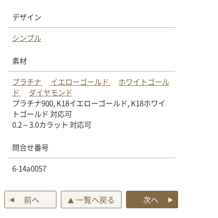
デザイン
シンプル
素材
プラチナ
イエローゴールド
ホワイトゴール
ド
ダイヤモンド
プラチナ900, K18イエローゴールド, K18ホワイ
トゴールド 対応可
0.2～3.0カラット 対応可
問合せ番号
6-14a0057
前へ
一覧へ戻る
次へ
▲