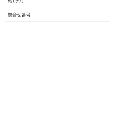
約1ヶ月
問合せ番号
KAM_201208
前へ
一覧へ戻る
次へ
▲
ジュエリー工房 宝石・時計 いのうえ ホーム
作品集
メール相談
電話相談
LINE相談
デザイン作品集
ダイヤモンドリング
3.0ctの大粒ダイヤモンドがまばゆい輝きを放つエ
タニティリング
Menu
ご利用案内
オーダーメイドジュエリ
ジュエリーリフォーム