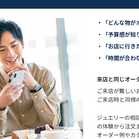
「どんな物が
「予算感が知
「お店に行き
「時間が合わ
来店と同じオー
ご来店が難しいお
ご来店時と同様
ジュエリーの相
の体験から注文
オーダー例やカ